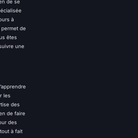
en de se
écialisée
ours à
s permet de
ous êtes
suivre une
d’apprendre
r les
rtise des
en de faire
our des
tout à fait