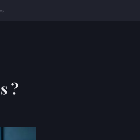
es
s ?