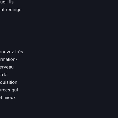
oi, ils
nt redirigé
 pouvez très
ormation-
cerveau
a la
quisition
urces qui
et mieux