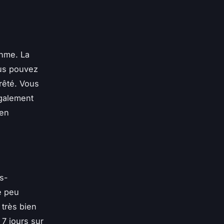
thme. La
ous pouvez
rêté. Vous
galement
ien
s-
e peu
 très bien
 7 jours sur