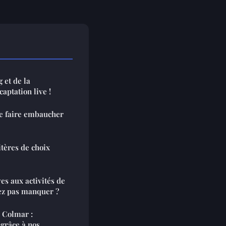
 et de la
aptation live !
e faire embaucher
itères de choix
es aux activités de
ez pas manquer ?
r Colmar :
grâce à nos