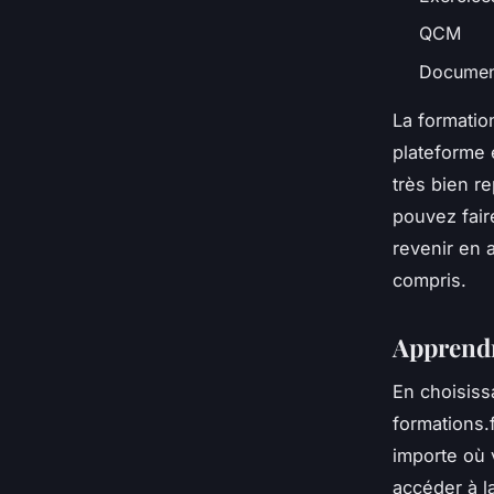
QCM
Documen
La formatio
plateforme 
très bien r
pouvez fai
revenir en a
compris.
Apprendr
En choisiss
formations.
importe où 
accéder à l